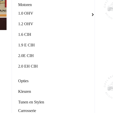
Motoren
1.0 OHV
1.2 OHV
1.6 CIH
1.9 E CIH
2.0E CIH
2.0 EH CIH
Opties
Kleuren
Tunen en Stylen
Carrosserie