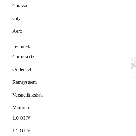
Caravan
City
Aero
Techniek
Carrosserie
Onderstel
Remsysteem
Versnellingsbak
Motoren
1.0 OHV
1.2 OHV