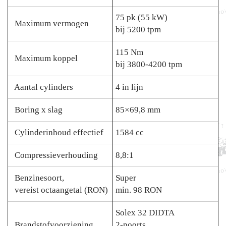
75 pk (55 kW)
Maximum vermogen
bij 5200 tpm
115 Nm
Maximum koppel
bij 3800-4200 tpm
Aantal cylinders
4 in lijn
Boring x slag
85×69,8 mm
Cylinderinhoud effectief
1584 cc
Compressieverhouding
8,8:1
Benzinesoort,
Super
vereist octaangetal (RON)
min. 98 RON
Solex 32 DIDTA
Brandstofvoorziening
2-poorts